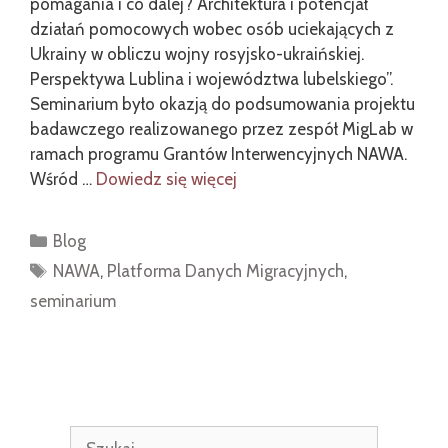
pomagania i co dalej? Architektura i potencjał
działań pomocowych wobec osób uciekających z
Ukrainy w obliczu wojny rosyjsko-ukraińskiej.
Perspektywa Lublina i województwa lubelskiego”.
Seminarium było okazją do podsumowania projektu
badawczego realizowanego przez zespół MigLab w
ramach programu Grantów Interwencyjnych NAWA.
Wśród …
Dowiedz się więcej
Kategorie
Blog
Tagi
NAWA
,
Platforma Danych Migracyjnych
,
seminarium
Szukaj: